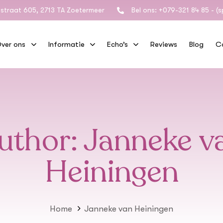
straat 605, 2713 TA Zoetermeer
Bel ons: +079-321 84 85 - (
ver ons
Informatie
Echo’s
Reviews
Blog
C
uthor: Janneke v
Heiningen
Home
Janneke van Heiningen