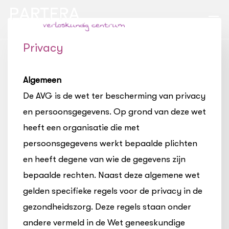
Skip
Skip
links
to
To
primary
na
Privacy
navigation
Skip
Algemeen
to
De AVG is de wet ter bescherming van privacy
content
en persoonsgegevens. Op grond van deze wet
heeft een organisatie die met
persoonsgegevens werkt bepaalde plichten
en heeft degene van wie de gegevens zijn
bepaalde rechten. Naast deze algemene wet
gelden specifieke regels voor de privacy in de
gezondheidszorg. Deze regels staan onder
andere vermeld in de Wet geneeskundige